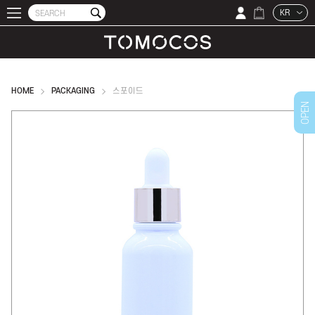
KR
HOME
PACKAGING
스포이드
OPEN