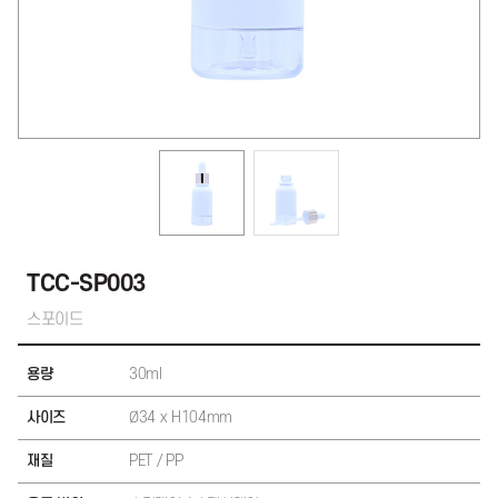
TCC-SP003
스포이드
용량
30ml
사이즈
Ø34 x H104mm
재질
PET / PP