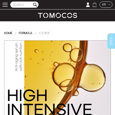
KR
HOME
FORMULA
스킨케어
OPEN