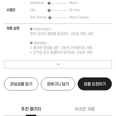
Moissture
Matte
사용감
Oily
Oil-Free
Soft Texture
Matte Texture
제품 설명
▶ Information
피부 깊숙이 영양을 공급하는 고보습 퍼밍 세럼
▶ Benefits
✓ 풍부한 영양을 담은 고농축 안티에이징 세럼
✓ 끈적임 없이 촘촘하게 밀착되는 고농축 제형
✓ 항산화에 도움을 주고 노화방지에 효과적인 트러플 추출물
함유 (*원재료의 특성에 한함)
✓ 세포 성장에 도움을 주는 표피 성장인자 중 하나인
EGF(sh-Oligopeptide-1) 함유 (*원료의 특성에 한함)
▶ How to use
관심상품 담기
장바구니 담기
샘플 요청하기
1. 세안 후 토너로 피부결을 정돈해줍니다.
2. 적당량을 취해 피부에 고르게 펴 바르고 흡수 시켜줍니다.
3. 여러번 덧바르면 더욱 확실한 보습과 영양을 느끼실 수
있습니다.
▶ Package
추천 패키지
비슷한 제품
✓ 펌프, 드로퍼