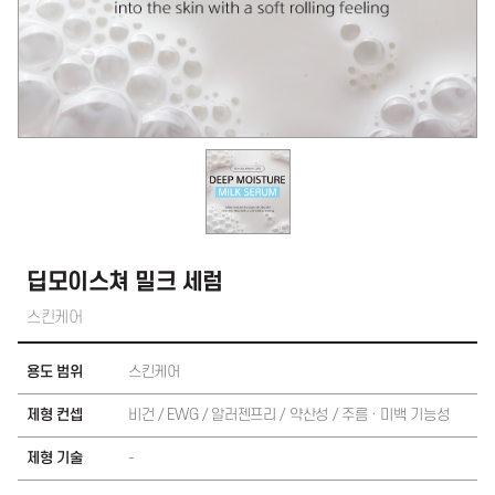
딥모이스쳐 밀크 세럼
스킨케어
용도 범위
스킨케어
제형 컨셉
비건 / EWG / 알러젠프리 / 약산성 / 주름 · 미백 기능성
제형 기술
-