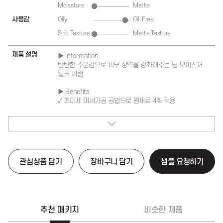
Moissture
Matte
사용감
Oily
Oil-Free
Soft Texture
Matte Texture
제품 설명
▶ Information
탄탄한 수분감으로 피부 장벽을 강화해주는 딥 모이스처
밀크 세럼
▶ Benefits
✓ 초미세 미세가공 공법으로 원재료 4% 적용
✓ 자극없이 보습 성분을 피부 깊숙이 전달
✓ 부드러운 롤링감과 빠르게 흡수되는 밀키 텍스처
✓ 끈적임 ZERO! 유연하고 가벼운 사용감
▶ How to use
1. 세안 후 토너로 피부결을 정돈해 줍니다.
관심상품 담기
장바구니 담기
샘플 요청하기
2. 적당량을 취해 피부결을 따라 고르게 펴 발라 흡수시켜
줍니다.
3. 여러번 덧발라주면 더욱 촉촉하고 영양감 넘치는 느낌을
받으실 수 있습니다.
▶Package
추천 패키지
비슷한 제품
✓ 드로퍼, 펌프