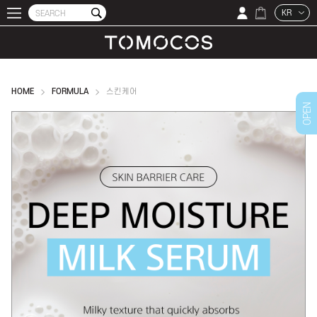
KR
HOME
FORMULA
스킨케어
OPEN