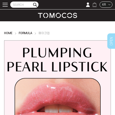
KR
HOME
FORMULA
메이크업
OPEN