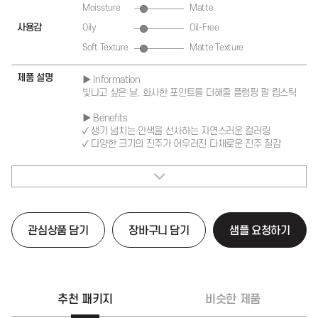
Moissture
Matte
사용감
Oily
Oil-Free
Soft Texture
Matte Texture
제품 설명
▶ Information
빛나고 싶은 날, 화사한 포인트를 더해줄 플럼핑 펄 립스틱
▶ Benefits
✓ 생기 넘치는 안색을 선사하는 자연스러운 컬러링
✓ 다양한 크기의 진주가 어우러진 다채로운 진주 질감
✓ 강력한 밀착력으로 펄감 ZERO
✓ 플럼핑 효과로 탱글하고 볼륨감있는 입술 연출
✓ 보습력이 뛰어난 쉐어버터 2% 함유
▶ How to use
1. 정돈된 입술 전체에 고르게 펴 발라줍니다.
관심상품 담기
장바구니 담기
샘플 요청하기
2. 여러번 발라도 펄이 뭉침없이 고르게 발려요.
▶ Package
✓ 립스틱 용기 (11.5Ø)
추천 패키지
비슷한 제품