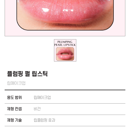
플럼핑 펄 립스틱
립메이크업
용도 범위
립메이크업
제형 컨셉
비건
제형 기술
립플럼핑 효과