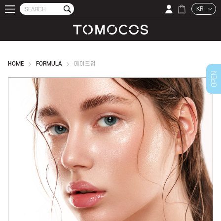
KR
HOME
FORMULA
메이크업
OPEN