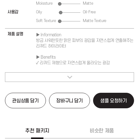
Moissture
Matte
사용감
Oily
Oil-Free
Soft Texture
Matte Texture
제품 설명
▶ Information
방금 샤워한듯한 맑은 피부의 광감을 자연스럽게 연출해주는
리퀴드 하이라이터
▶ Benefits
✓ 리퀴드 제형으로 자연스럽게 올라오는 광감
✓ 스파하고 난 뒤 맑게 올라오는 웨트룩
✓ 가벼운 제형의 오일이 함유되어 끈적임 NO!
✓ 베이스의 밀림없이 마무리되는 사용감
▶ How to use
1. 베이스 메이크업의 마지막 단계에서 사용해주세요.
관심상품 담기
장바구니 담기
샘플 요청하기
2. 광감을 주고 싶은 포인트(C존, 콧대 등)에 가볍게
발라줍니다.
▶ Package
✓ 튜브
추천 패키지
비슷한 제품